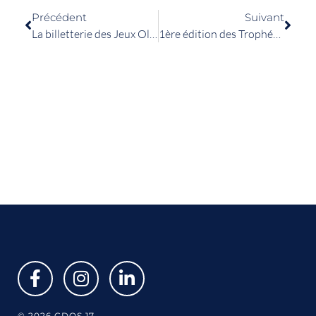
Précédent
Suivant
La billetterie des Jeux Olympiques est ouverte !
1ère édition des Trophées “Terre de Jeux 2024” : 24 labellisés récompensés pour leurs projets pour développer la place du sport en France
© 2026 CDOS 17